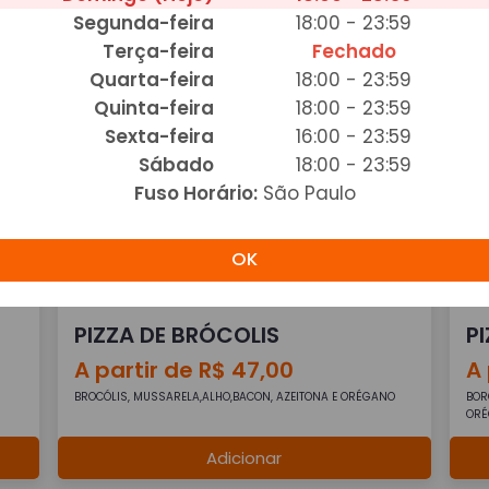
Segunda-feira
18:00 - 23:59
PIZZA DE ATUM
P
Terça-feira
Fechado
A partir de R$ 47,00
A 
Quarta-feira
18:00 - 23:59
ATUM, MUSSARELA,CEBOLA AZEITONA E ORÉGANO
ATU
Quinta-feira
18:00 - 23:59
Sexta-feira
16:00 - 23:59
Adicionar
Sábado
18:00 - 23:59
Fuso Horário:
São Paulo
OK
PIZZA DE BRÓCOLIS
P
A partir de R$ 47,00
A 
BROCÓLIS, MUSSARELA,ALHO,BACON, AZEITONA E ORÉGANO
BOR
OR
Adicionar