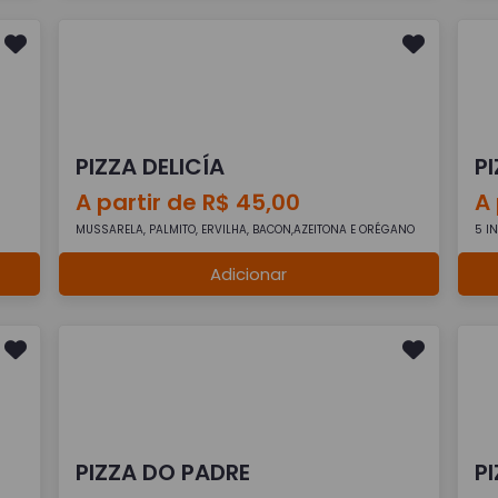
PIZZA DELICÍA
P
A partir de R$ 45,00
A 
MUSSARELA, PALMITO, ERVILHA, BACON,AZEITONA E ORÉGANO
5 I
Adicionar
PIZZA DO PADRE
P