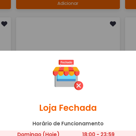
Adicionar
PIZZA CUBATENSE
P
A partir de R$ 47,00
A 
PRESUNTO, MUSSARELA,FRANGO,OVOS,BACON,AZEITONA E
MUS
ORÉGANO
PRO
Adicionar
Loja Fechada
Horário de Funcionamento
Domingo (Hoje)
18:00 - 23:59