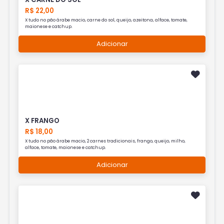
R$ 22,00
X tudo no pão árabe macio, carne do sol, queijo, azeitona, alface, tomate,
maionese e catchup.
Adicionar
X FRANGO
R$ 18,00
X tudo no pão árabe macio, 2 carnes tradicionais, frango, queijo, milho,
alface, tomate, maionese e catchup.
Adicionar