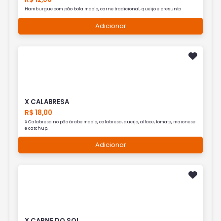
Hamburgue com pão bola macio, carne tradicional, queijo e presunto
Adicionar
X CALABRESA
R$ 18,00
X Calabresa no pão árabe macio, calabresa, queijo, alface, tomate, maionese
e catchup.
Adicionar
X CARNE DO SOL