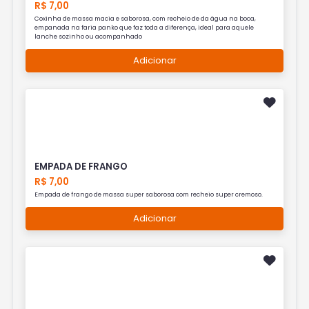
R$ 7,00
Coxinha de massa macia e saborosa, com recheio de da água na boca,
empanada na faria panko que faz toda a diferença, ideal para aquele
lanche sozinho ou acompanhado
Adicionar
EMPADA DE FRANGO
R$ 7,00
Empada de frango de massa super saborosa com recheio super cremoso.
Adicionar