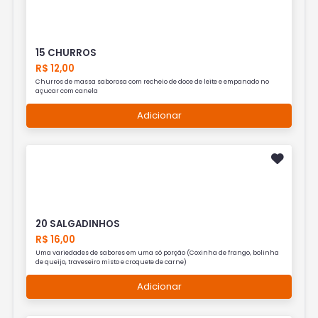
15 CHURROS
R$ 12,00
Churros de massa saborosa com recheio de doce de leite e empanado no
açucar com canela
Adicionar
20 SALGADINHOS
R$ 16,00
Uma variedades de sabores em uma só porção (Coxinha de frango, bolinha
de queijo, traveseiro misto e croquete de carne)
Adicionar