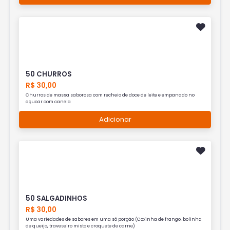
50 CHURROS
R$ 30,00
Churros de massa saborosa com recheio de doce de leite e empanado no
açucar com canela
Adicionar
50 SALGADINHOS
R$ 30,00
Uma variedades de sabores em uma só porção (Coxinha de frango, bolinha
de queijo, traveseiro misto e croquete de carne)