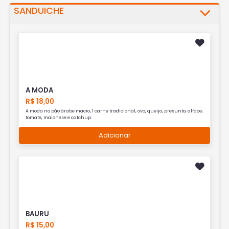
SANDUICHE
A MODA
R$ 18,00
A moda no pão árabe macio, 1 carne tradicional, ovo, queijo, presunto, alface,
tomate, maionese e catchup.
Adicionar
BAURU
R$ 15,00