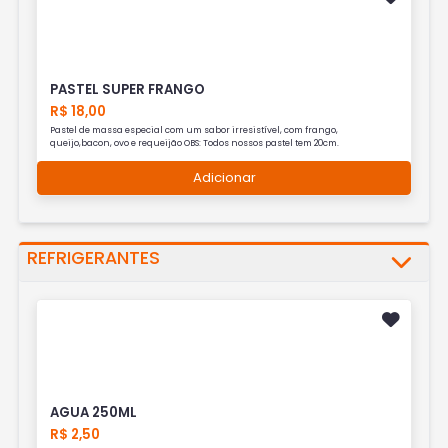
PASTEL SUPER FRANGO
R$ 18,00
Pastel de massa especial com um sabor irresistível, com frango,
queijo,bacon, ovo e requeijão OBS: Todos nossos pastel tem 20cm.
Adicionar
REFRIGERANTES
AGUA 250ML
R$ 2,50