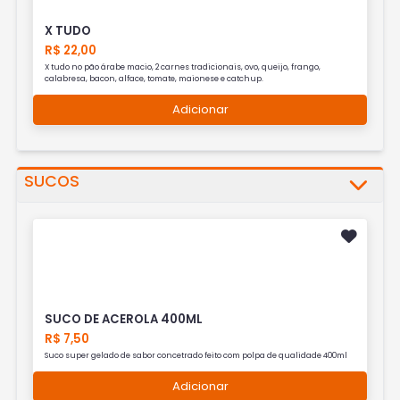
X TUDO
R$ 22,00
X tudo no pão árabe macio, 2 carnes tradicionais, ovo, queijo, frango,
calabresa, bacon, alface, tomate, maionese e catchup.
Adicionar
SUCOS
SUCO DE ACEROLA 400ML
R$ 7,50
Suco super gelado de sabor concetrado feito com polpa de qualidade 400ml
Adicionar