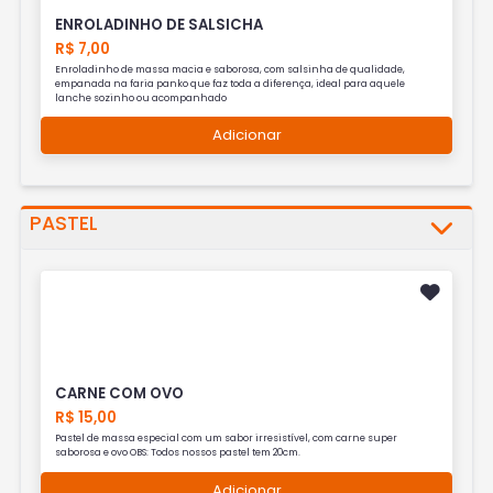
ENROLADINHO DE SALSICHA
R$ 7,00
Enroladinho de massa macia e saborosa, com salsinha de qualidade,
empanada na faria panko que faz toda a diferença, ideal para aquele
lanche sozinho ou acompanhado
Adicionar
PASTEL
CARNE COM OVO
R$ 15,00
Pastel de massa especial com um sabor irresistível, com carne super
saborosa e ovo OBS: Todos nossos pastel tem 20cm.
Adicionar