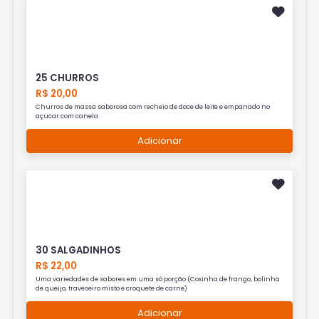
25 CHURROS
R$ 20,00
Churros de massa saborosa com recheio de doce de leite e empanado no
açucar com canela
Adicionar
30 SALGADINHOS
R$ 22,00
Uma variedades de sabores em uma só porção (Coxinha de frango, bolinha
de queijo, traveseiro misto e croquete de carne)
Adicionar