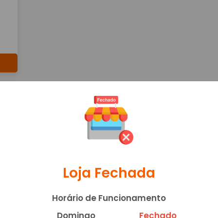
Loja Fechada
Barra Nutry
Bi
Horário de Funcionamento
R$ 5,10
R$
Domingo
Fechado