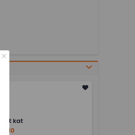
×
s,kit kat
 8,10