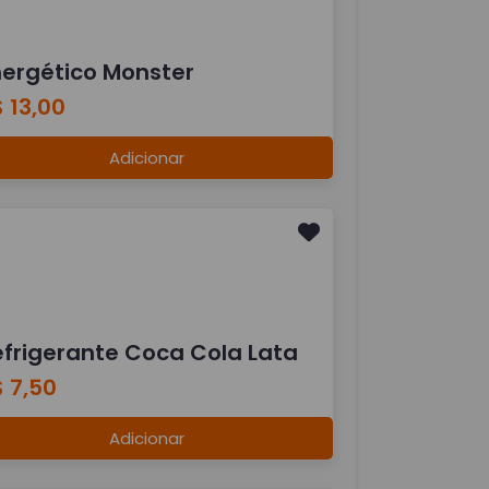
nergético Monster
 13,00
Adicionar
efrigerante Coca Cola Lata
 7,50
Adicionar