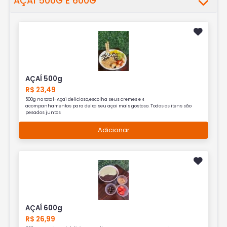
AÇAÍ 500G E 600G
AÇAÍ 500g
R$ 23,49
500g no total-Açai delicioso,escolha seus cremes e 4
acompanhamentos para deixa seu açai mais gostoso. Todos os itens são
pesados juntos
Adicionar
AÇAÍ 600g
R$ 26,99