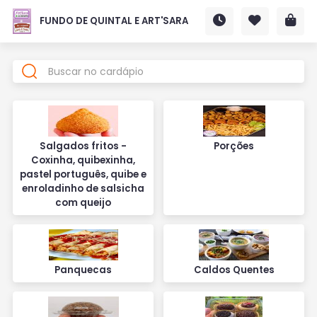
FUNDO DE QUINTAL E ART'SARA
Salgados fritos -
Porções
Coxinha, quibexinha,
pastel português, quibe e
enroladinho de salsicha
com queijo
Panquecas
Caldos Quentes