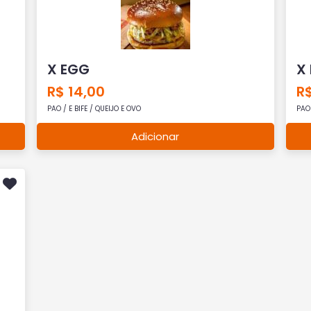
X EGG
X
R$ 14,00
R$
PAO / E BIFE / QUEIJO E OVO
PAO 
Adicionar