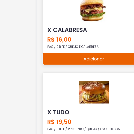
X CALABRESA
R$ 16,00
PAO / E BIFE / QUEIJO E CALABRESA
Adicionar
X TUDO
R$ 19,50
PAO / E BIFE / PRESUNTO / QUEIJO / OVO E BACON