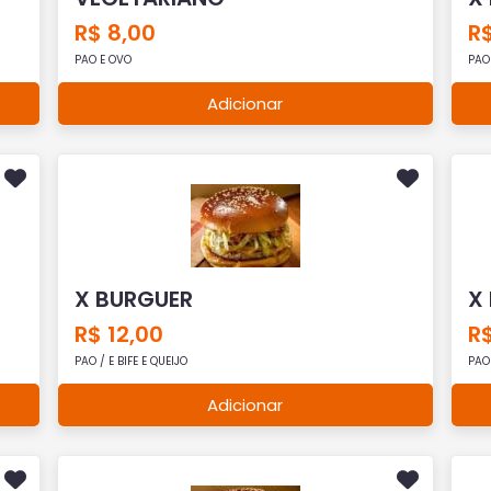
R$ 8,00
R$
PAO E OVO
PAO 
Adicionar
X BURGUER
X
R$ 12,00
R$
PAO / E BIFE E QUEIJO
PAO 
Adicionar