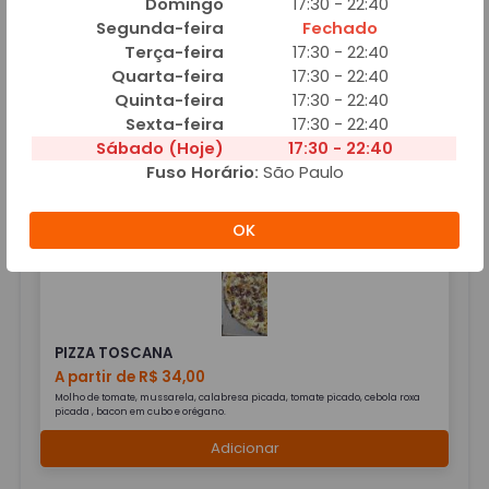
Domingo
17:30 - 22:40
Segunda-feira
Fechado
Terça-feira
17:30 - 22:40
Quarta-feira
17:30 - 22:40
Quinta-feira
17:30 - 22:40
PIZZA SICILIANA
Sexta-feira
17:30 - 22:40
A partir de R$ 36,00
Sábado (Hoje)
17:30 - 22:40
Molho de tomate, mussarela, champignons, azeitona , bacon e orégano.
Fuso Horário:
São Paulo
Adicionar
OK
PIZZA TOSCANA
A partir de R$ 34,00
Molho de tomate, mussarela, calabresa picada, tomate picado, cebola roxa
picada , bacon em cubo e orégano.
Adicionar