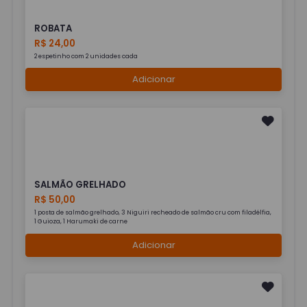
ROBATA
R$ 24,00
2 espetinho com 2 unidades cada
Adicionar
SALMÃO GRELHADO
R$ 50,00
1 posta de salmão grelhado, 3 Niguiri recheado de salmão cru com filadélfia,
1 Guioza, 1 Harumaki de carne
Adicionar