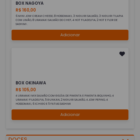
BOX NAGOYA
R$ 160,00
6 MINI JOW CREAM CHEESE, 8 HOSSOMAKI, 3 NIGUIRI SALMÃO, 3 NIGUIRI TILAPIA
COM LIMÃO, 8 URAMAKI SALMÃO DO CHEF, 4 HOT FILADELFIA, 2 HOT E FLOR DE
SASHIMI .
Adicionar
BOX OKINAWA
R$ 105,00
4 URAMAKI MIX SALMÃO COM GELÉIA DE PIMENTA E PIMENTA BIQUINHO, 4
URAMAKI FILADELFIA, 5 GUNKAN, 2 NIGUIRI SALMÃO, 4 JOW PEPINO, 4
HOSSOMAKI, 6 ICHIGO E 5 FATIAS SASHIMI
Adicionar
DOCES