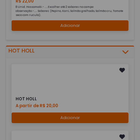
R$ 22,00
8 Unid. Hossomaki.- .....Escolher até 2 sabores no campo
observação.-..... Sabores: (Pepino, Kani, Salmão grelhado, Salmão cru, Tomate
seco com rucula).
Adicionar
HOT HOLL
HOT HOLL
A partir de R$ 20,00
Adicionar