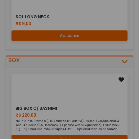
SOL LONG NECK
R$ 9,00
Adicionar
BOX
BIG BOX C/ SASHIMI
R$ 220,00
55 Unid. = 16 Uramaki (8 mix salmão, 8 filadélfia), 12 Sushi ( 4 tradicional, 4
Kani, 4 filadélfia), 12 Hossomaki ( 4 pepino, 4 kani, 4 grelhado), 4 Gunkan, 7
Niguiri( 2 kani, 2 salmão, 3 tilápia) 4 Hot.-..... Opcional Sashimi de salmão