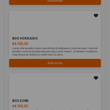
Adicionar
BOX HOKKAIDO
R$ 105,00
4 MINI JOW SALMÃO, 4 MINI JOW PEPINO, 8 HOSSOMAKI, 2 NIGUIRI KANI, 1 NIGUIRI
SALMÃO, 1 NIGUIRI SALMÃO MAÇARICADO, 2 MINI TEMAKI , 9 URAMAKI FILADELFIA
COM GELEIA DE PIMENTA E CRISPY BATATA DOCE.
Adicionar
BOX KOBE
R$ 165,00