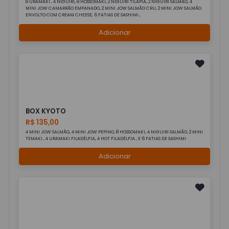
8 URAMAKI , 4 NIGUIRI, 8 HOSSOMAKI, 2 NIGUIRI TILAPIA, 2 NIGUIRI SALMÃO, 4
MINI JOW CAMARRÃO EMPANADO, 2 MINI JOW SALMÃO CRU, 2 MINI JOW SALMÃO
ENVOLTO COM CREAM CHEESE, 6 FATIAS DE SASHIMI ,
Adicionar
BOX KYOTO
R$ 135,00
4 MINI JOW SALMÃO, 4 MINI JOW PEPINO, 8 HOSSOMAKI, 4 NIGUIRI SALMÃO, 2 MINI
TEMAKI , 4 URAMAKI FILADÉLFIA, 4 HOT FILADÉLFIA , E 6 FATIAS DE SASHIMI
Adicionar