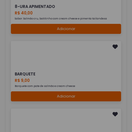
8-URA APIMENTADO
R$ 40,00
Sabor: Salmão cru, batitinho com cream cheese e pimenta tailandesa
Adicionar
BARQUETE
R$ 9,00
Barquete com pate de salmão e cream cheese
Adicionar