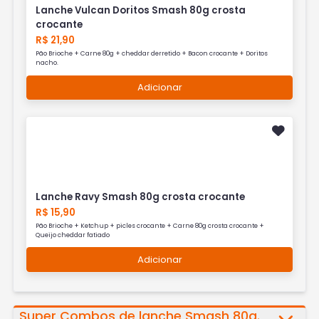
Lanche Vulcan Doritos Smash 80g crosta
crocante
R$ 21,90
Pão Brioche + Carne 80g + cheddar derretido + Bacon crocante + Doritos
nacho.
Adicionar
Lanche Ravy Smash 80g crosta crocante
R$ 15,90
Pão Brioche + Ketchup + picles crocante + Carne 80g crosta crocante +
Queijo cheddar fatiado
Adicionar
Super Combos de lanche Smash 80g.