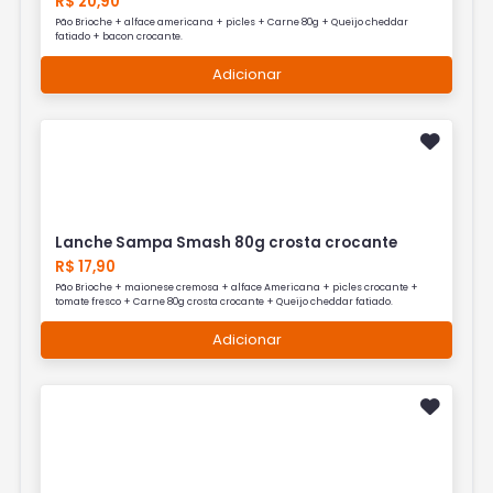
R$ 20,90
Pão Brioche + alface americana + picles + Carne 80g + Queijo cheddar
fatiado + bacon crocante.
Adicionar
Lanche Sampa Smash 80g crosta crocante
R$ 17,90
Pão Brioche + maionese cremosa + alface Americana + picles crocante +
tomate fresco + Carne 80g crosta crocante + Queijo cheddar fatiado.
Adicionar