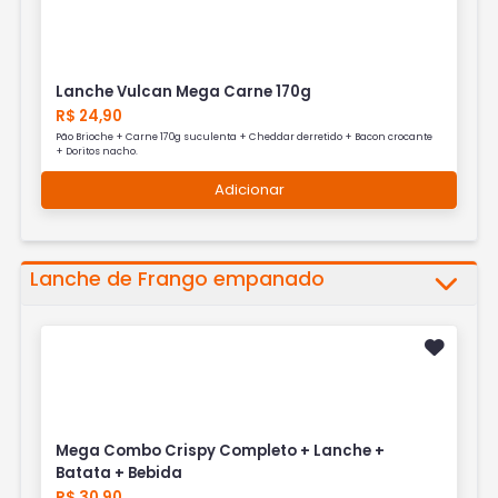
Lanche Vulcan Mega Carne 170g
R$ 24,90
Pão Brioche + Carne 170g suculenta + Cheddar derretido + Bacon crocante
+ Doritos nacho.
Adicionar
Lanche de Frango empanado
Mega Combo Crispy Completo + Lanche +
Batata + Bebida
R$ 30,90