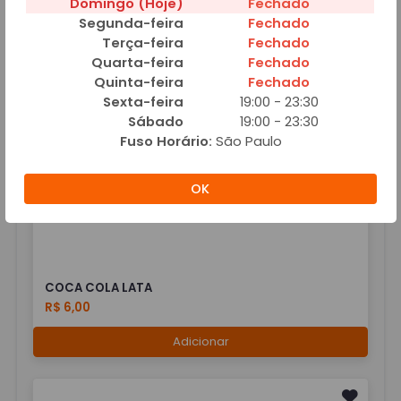
Domingo (Hoje)
Fechado
Segunda-feira
Fechado
Terça-feira
Fechado
Quarta-feira
Fechado
Quinta-feira
Fechado
COCA COLA 2 LITROS
Sexta-feira
19:00 - 23:30
R$ 12,90
Sábado
19:00 - 23:30
Fuso Horário:
São Paulo
Adicionar
OK
COCA COLA LATA
R$ 6,00
Adicionar