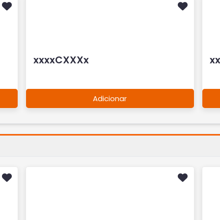
xxxxCXXXx
x
Adicionar