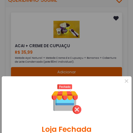
ACAI + CREME DE CUPUAÇU
R$ 35,99
Metade Açaí Natural + Metade Creme d e Cupuaçu + Bananas + Cobertura
de Leite Condensado (pote 80ml individual).
Adicionar
×
ACAI TRADICIONAL
R$ 35,99
Loja Fechada
Acaí Natural + Granola + Banana + Cobertura de Leite Condensado (Pote de