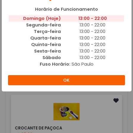
80ml individual)
Horário de Funcionamento
Adicionar
Domingo (Hoje)
13:00 - 22:00
Segunda-feira
13:00 - 22:00
Terça-feira
13:00 - 22:00
Quarta-feira
13:00 - 22:00
Quinta-feira
13:00 - 22:00
Sexta-feira
13:00 - 22:00
ACAI TROPICAL
Sábado
13:00 - 22:00
R$ 35,99
Fuso Horário:
São Paulo
Açaí Natural + Fatias d e Morango + Manga + Banana + Cobertura de Leite
Condesado (Pote 80ml individual).
OK
Adicionar
CROCANTE DE PAÇOCA