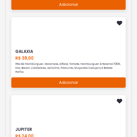
Adicionar
GALAXIA
R$ 38,00
Pão de Hambúrguer, Maionese, Alface, Tomate, Hamburguer Artesanal 100G,
Ovo, Bacon, Calabresa, salsicha, Presunto, Muçarela Catupiry e Batata
Palha.
Adicionar
JUPITER
R$ 24,00