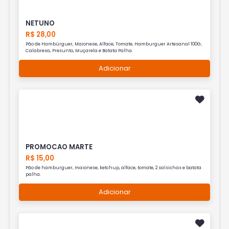
NETUNO
R$ 28,00
Pão de Hambúrguer, Maionese, Alface, Tomate, Hamburguer Artesanal 100G,
Calabresa, Presunto, Muçarela e Batata Palha.
Adicionar
PROMOCAO MARTE
R$ 15,00
Pão de hamburguer, maionese, ketchup, alface, tomate, 2 salsichas e batata
palha.
Adicionar