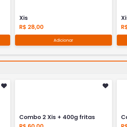
Xis
X
R$ 28,00
R$
Adicionar
Combo 2 Xis + 400g fritas
C
R$ 60,00
R