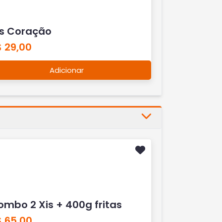
is Coração
 29,00
Adicionar
ombo 2 Xis + 400g fritas
$ 65,00