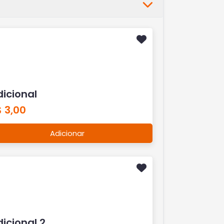
icional
 3,00
Adicionar
icional 2