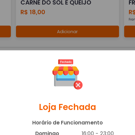
CARNE DO SOL E QUEIJO
F
R$ 18,00
R$
Fra
Adicionar
Loja Fechada
DOCE DE LEITE
R
R$ 20,00
R
Horário de Funcionamento
Domingo
16:00 - 23:00