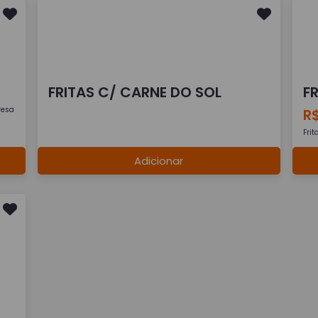
FRITAS C/ CARNE DO SOL
F
resa
R$
Frit
Adicionar