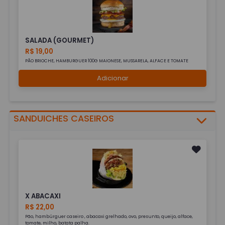
SALADA (GOURMET)
R$ 19,00
PÃO BRIOCHE, HAMBURGUER 100G MAIONESE, MUSSARELA, ALFACE E TOMATE
Adicionar
SANDUICHES CASEIROS
X ABACAXI
R$ 22,00
Pão, hambúrguer caseiro , abacaxi grelhado, ovo, presunto, queijo, alface,
tomate, milho, batata palha.