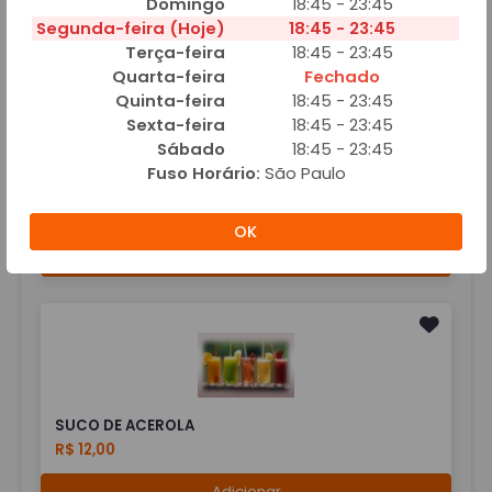
Domingo
18:45 - 23:45
SUCOS
Segunda-feira (Hoje)
18:45 - 23:45
Terça-feira
18:45 - 23:45
Quarta-feira
Fechado
Quinta-feira
18:45 - 23:45
Sexta-feira
18:45 - 23:45
Sábado
18:45 - 23:45
Fuso Horário:
São Paulo
JARRA DE SUCO
R$ 20,00
OK
Adicionar
SUCO DE ACEROLA
R$ 12,00
Adicionar