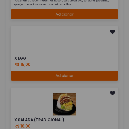
Pão,2 hambúrguer industrial, bacon, calabresa, ovo, salsicha, presunto,
queijo, alface, tomate, milho e batata palha.
Adicionar
X EGG
R$ 15,00
Adicionar
X SALADA (TRADICIONAL)
R$ 16,00