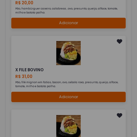
R$ 20,00
Pão, hambúrguer caseiro, calabresa , ovo, presunto, queijo, alface, tomate,
milho e batata palha.
Adicionar
X FILE BOVINO
R$ 31,00
Pão, filé mignon em fatias, bacon, ovo, cebola roxa, presunto, queijo, alface,
tomate, milho e batata palha.
Adicionar