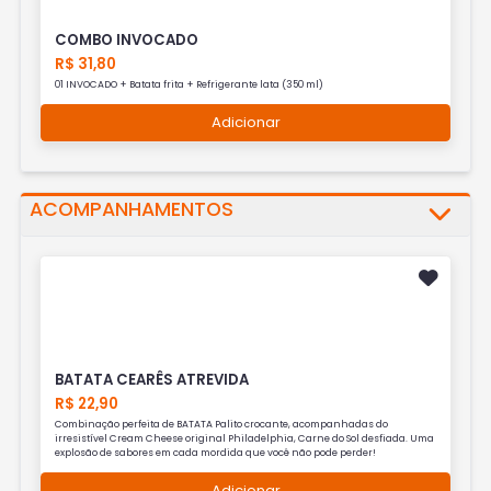
COMBO INVOCADO
R$ 31,80
01 INVOCADO + Batata frita + Refrigerante lata (350 ml)
Adicionar
ACOMPANHAMENTOS
BATATA CEARÊS ATREVIDA
R$ 22,90
Combinação perfeita de BATATA Palito crocante, acompanhadas do
irresistível Cream Cheese original Philadelphia, Carne do Sol desfiada. Uma
explosão de sabores em cada mordida que você não pode perder!
Adicionar