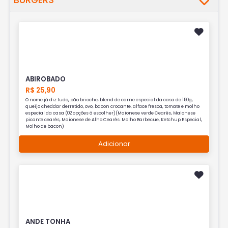
BURGERS
ABIROBADO
R$ 25,90
O nome já diz tudo, pão brioche, blend de carne especial da casa de 150g,
queijo cheddar derretido, ovo, bacon crocante, alface fresca, tomate e molho
especial da casa (02 opções à escolher)(Maionese verde Cearês, Maionese
picante cearês, Maionese de Alho Cearês. Molho Barbecue, Ketchup Especial,
Molho de bacon)
Adicionar
ANDE TONHA