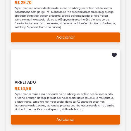
R$ 29,70
Experimente a novidade desse delicioso hambúrguer artesanal, feito com
pão brioche com gergelim , blend de carne especial da casa de 150g, queijo
cheddar derretido, bacon crocante, cebola caramelizada, alface fresca,
tomate e molho especial da casa (02 opções à escolher)(Maionese verde
Cearês, Maionese picante cearês, Maionese de Alho Cearês. Molho Barbecue,
Ketchup Especial, Molho de bacon)
Adicionar
ARRETADO
R$ 14,99
Experimente mais essa novidade de hambúrguer artesanal, feito com pão
brioche, smarch de 90g, feito de carne especial da casa , queijo mussarela,
alface fresca, tomate e molho especial da casa (02 opções à escolher:
Maionese verde Cearês, Maionese picante cearês, Maionese de Alho Cearês.
Molho Barbecue, Ketchup Especial, Molho de bacon).
Adicionar