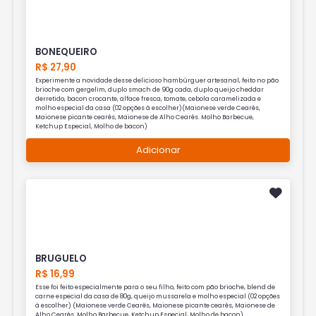
BONEQUEIRO
R$ 27,90
Experimente a novidade desse delicioso hambúrguer artesanal, feito no pão
brioche com gergelim, duplo smach de 90g cada, duplo queijo cheddar
derretido, bacon crocante, alface fresca, tomate, cebola caramelizada e
molho especial da casa (02 opções à escolher)(Maionese verde Cearês,
Maionese picante cearês, Maionese de Alho Cearês. Molho Barbecue,
Ketchup Especial, Molho de bacon)
Adicionar
BRUGUELO
R$ 16,99
Esse foi feito especialmente para o seu filho, feito com pão brioche, blend de
carne especial da casa de 80g, queijo mussarela e molho especial (02 opções
à escolher) (Maionese verde Cearês, Maionese picante cearês, Maionese de
Alho Cearês. Molho Barbecue, Ketchup Especial, Molho de bacon)