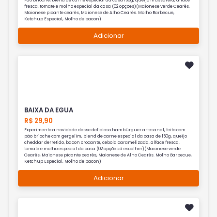
Pão brioche, blend de carne especial da casa 150g, queijo mussarela, alface
fresca, tomate e molho especial da casa (02 opções)(Maionese verde Cearês,
Maionese picante cearês, Maionese de Alho Cearês. Molho Barbecue,
Ketchup Especial, Molho de bacon)
Adicionar
BAIXA DA EGUA
R$ 29,90
Experimente a novidade desse delicioso hambúrguer artesanal, feito com
pão brioche com gergelim, blend de carne especial da casa de 150g, queijo
cheddar derretido, bacon crocante, cebola caramelizada, alface fresca,
tomate e molho especial da casa (02 opções à escolher)(Maionese verde
Cearês, Maionese picante cearês, Maionese de Alho Cearês. Molho Barbecue,
Ketchup Especial, Molho de bacon)
Adicionar