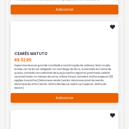
Adicionar
CEARÊS MATUTO
R$ 32,90
Experimente essa grande novidade e combinação de sabores, feito no pão
árabe, carne do sol refogada na manteiga da terra, associada ao creme de
queijo, camada considerável de queijo coalho regional gratinado, cebola
caramelizada no melaço de cana, alface fresca, tomate e molho especial (02
opções à escolher)(Maionese verde Cearês, Maionese picante cearês,
Maionese de Alho Cearês. Molho Barbecue, Ketchup Especial, Molho de
bacon)
Adicionar