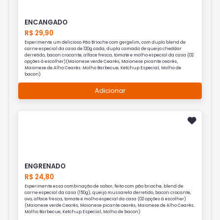
ENCANGADO
R$ 29,90
Experimente um delicioso Pão Brioche com gergelim, com duplo blend de
carne especial da casa de 120g cada, dupla camada de queijo cheddar
derretido, bacon crocante, alface fresca, tomate e molho especial da casa (02
opções à escolher)(Maionese verde Cearês, Maionese picante cearês,
Maionese de Alho Cearês. Molho Barbecue, Ketchup Especial, Molho de
bacon)
Adicionar
ENGRENADO
R$ 24,80
Experimente essa combinação de sabor, feito com pão brioche, blend de
carne especial da casa (150g), queijo mussarela derretido, bacon crocante,
ovo, alface fresca, tomate e molho especial da casa (02 opções à escolher)
(Maionese verde Cearês, Maionese picante cearês, Maionese de Alho Cearês.
Molho Barbecue, Ketchup Especial, Molho de bacon)