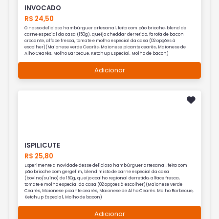
INVOCADO
R$ 24,50
O nosso delicioso hambúrguer artesanal, feito com pão brioche, blend de
carne especial da casa (150g), queijo cheddar derretido, farofa de bacon
crocante, alface fresca, tomate e molho especial da casa (02 opções à
escolher)(Maionese verde Cearês, Maionese picante cearês, Maionese de
Alho Cearês. Molho Barbecue, Ketchup Especial, Molho de bacon)
Adicionar
ISPILICUTE
R$ 25,80
Experimente a novidade desse delicioso hambúrguer artesanal, feito com
pão brioche com gergelim, blend misto de carne especial da casa
(bovino/suíno) de 150g, queijo coalho regional derretido, alface fresca,
tomate e molho especial da casa (02 opções à escolher)(Maionese verde
Cearês, Maionese picante cearês, Maionese de Alho Cearês. Molho Barbecue,
Ketchup Especial, Molho de bacon)
Adicionar