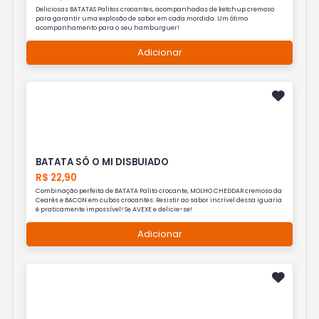
Deliciosas BATATAS Palitos crocantes, acompanhadas de ketchup cremoso
para garantir uma explosão de sabor em cada mordida. Um ótimo
acompanhamento para o seu hamburguer!
Adicionar
BATATA SÓ O MI DISBUIADO
R$ 22,90
Combinação perfeita de BATATA Palito crocante, MOLHO CHEDDAR cremoso da
Cearês e BACON em cubos crocantes. Resistir ao sabor incrível dessa iguaria
é praticamente impossível! Se AVEXE e delicie-se!
Adicionar