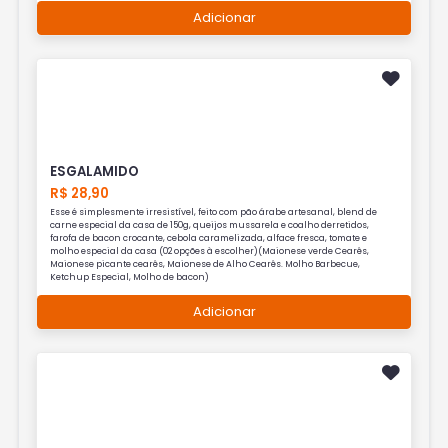
Adicionar
ESGALAMIDO
R$ 28,90
Esse é simplesmente irresistível, feito com pão árabe artesanal, blend de
carne especial da casa de 150g, queijos mussarela e coalho derretidos,
farofa de bacon crocante, cebola caramelizada, alface fresca, tomate e
molho especial da casa (02 opções à escolher)(Maionese verde Cearês,
Maionese picante cearês, Maionese de Alho Cearês. Molho Barbecue,
Ketchup Especial, Molho de bacon)
Adicionar