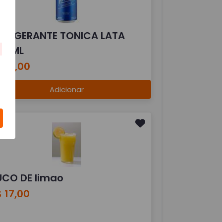
EFRIGERANTE TONICA LATA
50 ML
 10,00
Adicionar
UCO DE limao
 17,00