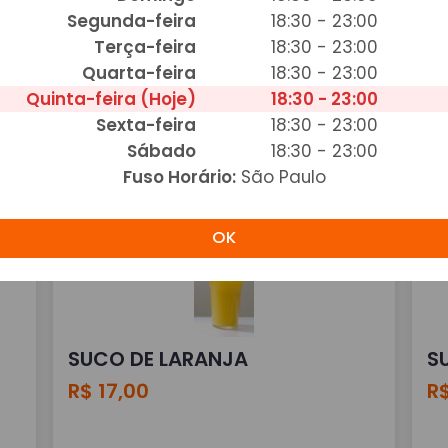
Segunda-feira
18:30 - 23:00
Terça-feira
18:30 - 23:00
0
REFRIGERANTE SPRITE LATA 350
R
Quarta-feira
18:30 - 23:00
Quinta-feira (Hoje)
18:30 - 23:00
ML
3
Sexta-feira
18:30 - 23:00
R$ 10,00
R$
Sábado
18:30 - 23:00
Fuso Horário:
São Paulo
Adicionar
OK
SUCO DE LARANJA
S
R$ 17,00
R$