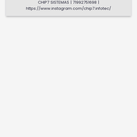
CHIP7 SISTEMAS | 71992751698 |
https://www.instagram.com/chip7.infotec/