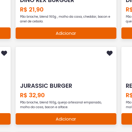
R$ 21,90
R$
Pão brioche, blend 160g , molho da casa, cheddar, bacon e
Pão
anel de cebola.
que
Adicionar
JURASSIC BURGER
R
R$ 32,90
R$
Pão brioche, blend 160g, queijo artesanal empanado,
Pão 
molho da casa, bacon e alface.
mol
Adicionar