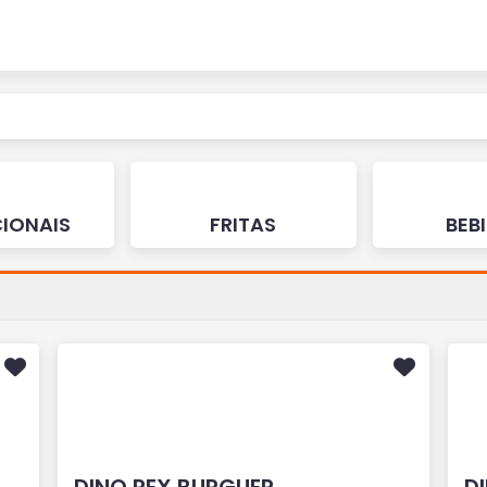
CIONAIS
FRITAS
BEB
DINO REX BURGUER
D