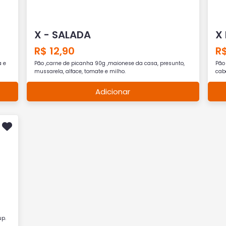
X - SALADA
X
R$ 12,90
R$
a e
Pão ,carne de picanha 90g ,maionese da casa, presunto,
Pão 
mussarela, alface, tomate e milho.
cab
Adicionar
up.