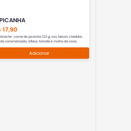
 PICANHA
 17,90
brioche , carne de picanha 120 g, ovo, bacon, cheddar,
ola caramelizada, alface, tomate e molho da casa.
Adicionar