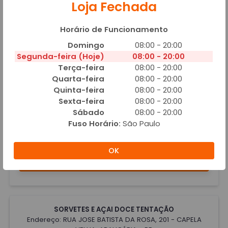
Loja Fechada
Adicionar
Horário de Funcionamento
Domingo
08:00 - 20:00
ACAI
Segunda-feira (Hoje)
08:00 - 20:00
Terça-feira
08:00 - 20:00
Quarta-feira
08:00 - 20:00
Quinta-feira
08:00 - 20:00
Sexta-feira
08:00 - 20:00
Sábado
08:00 - 20:00
Fuso Horário:
São Paulo
AÇAÍ
A partir de R$ 20,00
OK
Adicionar
SORVETES E AÇAI DOCE TENTAÇÃO
Endereço: RUA JOSE BATISTA DA ROSA, 201 - CAPELA