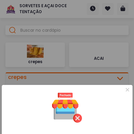
SORVETES E AÇAI DOCE
TENTAÇÃO
ACAI
crepes
crepes
×
CREPES 1 BANDA
R$ 13,00