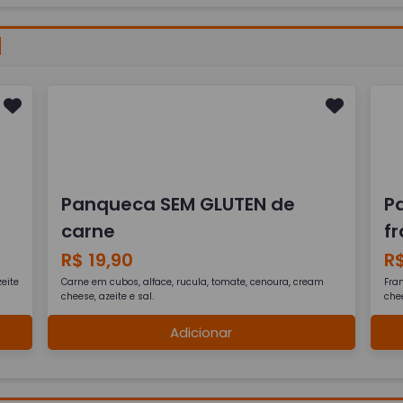
N
Panqueca SEM GLUTEN de
P
carne
f
R$ 19,90
R$
eite
Carne em cubos, alface, rucula, tomate, cenoura, cream
Fra
cheese, azeite e sal.
chee
Adicionar