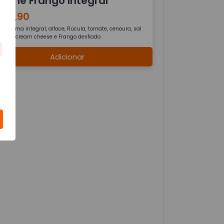
anche Frango Integral
 17,90
de forma integral, alface, Rúcula, tomate, cenoura, sal
zeite e cream cheese e Frango desfiado.
Adicionar