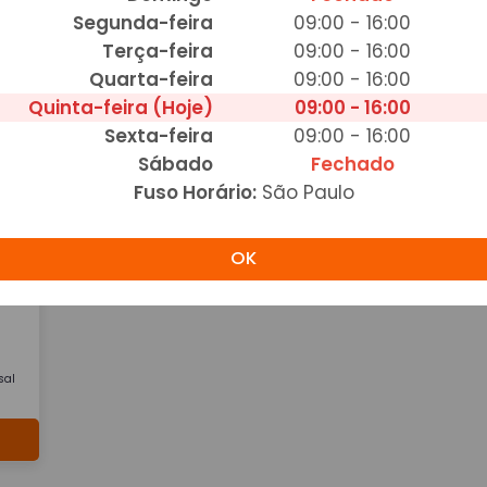
Lanche Carne Integral
L
Segunda-feira
09:00 - 16:00
R$ 17,90
R$
Terça-feira
09:00 - 16:00
sal
Pão de forma integral, alface, Rúcula, tomate, cenoura, sal
Pão 
Quarta-feira
09:00 - 16:00
e azeite e cream cheese e Patinho em cubos.
e a
Quinta-feira (Hoje)
09:00 - 16:00
Adicionar
Sexta-feira
09:00 - 16:00
Sábado
Fechado
Fuso Horário:
São Paulo
OK
sal