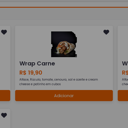
Wrap Carne
W
R$ 19,90
R$
Alface, Rúcula, tomate, cenoura, sal e azeite e cream
Alfa
cheese e patinho em cubos
che
Adicionar