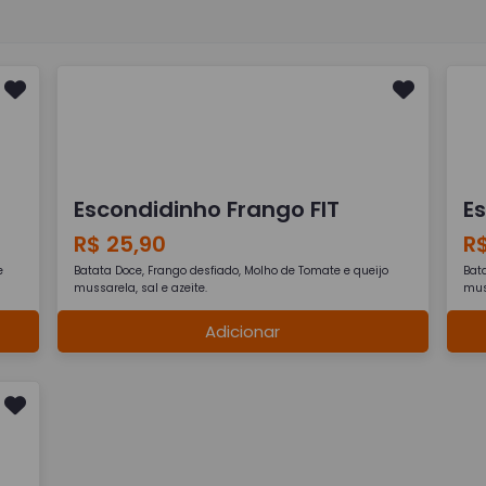
Escondidinho Frango FIT
E
R$ 25,90
R$
e
Batata Doce, Frango desfiado, Molho de Tomate e queijo
Bat
mussarela, sal e azeite.
muss
Adicionar