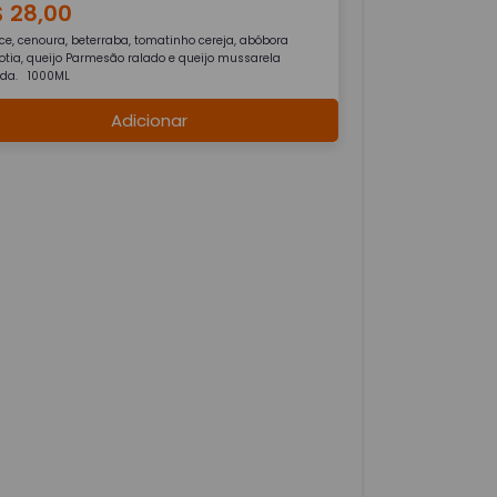
$ 28,00
ce, cenoura, beterraba, tomatinho cereja, abóbora
otia, queijo Parmesão ralado e queijo mussarela
ada. 1000ML
Adicionar