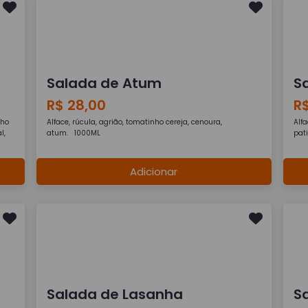
Salada de Atum
S
R$ 28,00
R
lho
Alface, rúcula, agrião, tomatinho cereja, cenoura,
Alfa
l,
atum. 1000ML
pat
Adicionar
Salada de Lasanha
S