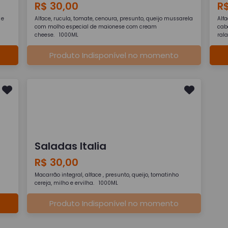
R$ 30,00
R
 e
Alface, rucula, tomate, cenoura, presunto, queijo mussarela
Alfa
com molho especial de maionese com cream
cab
cheese. 1000ML
ral
Produto Indisponível no momento
Saladas Italia
R$ 30,00
Macarrão integral, alface , presunto, queijo, tomatinho
cereja, milho e ervilha. 1000ML
Produto Indisponível no momento