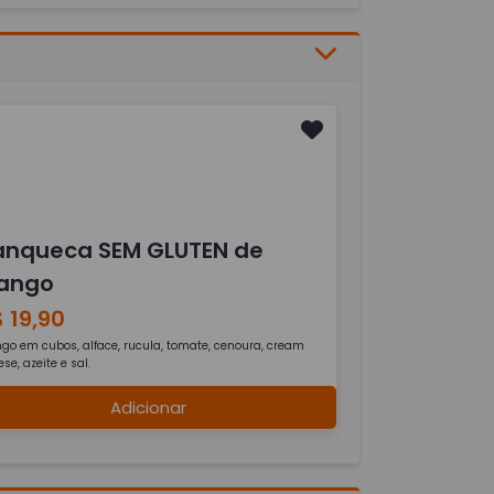
anqueca SEM GLUTEN de
rango
 19,90
ngo em cubos, alface, rucula, tomate, cenoura, cream
se, azeite e sal.
Adicionar