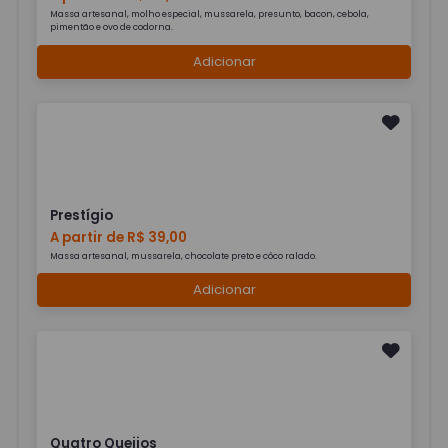
Massa artesanal, molho especial, mussarela, presunto, bacon, cebola,
pimentão e ovo de codorna.
Adicionar
Prestígio
A partir de R$ 39,00
Massa artesanal, mussarela, chocolate preto e côco ralado.
Adicionar
Quatro Queijos