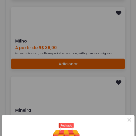
Milho
A partir de R$ 39,00
Massa artesanal, molho especial, mussarela, milho, tomate e orégano
Adicionar
Mineira
A partir de R$ 39,00
×
Massa artesanal, molho especial, mussarela, frango, batata palha, ervilha,
milho e orégano.