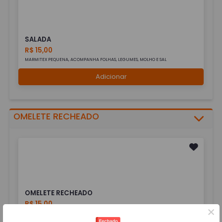
SALADA
R$ 15,00
MARMITEX PEQUENA, ACOMPANHA FOLHAS, LEGUMES, MOLHO E SAL
Adicionar
OMELETE RECHEADO
OMELETE RECHEADO
R$ 15,00
×
FEITO COM 4 OVOS, PODENDO ESCOLHER 1 (UM) RECHEIO