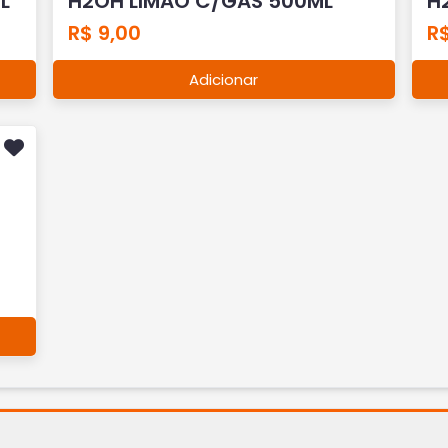
L
H2OH LIMAO C/GAS 500ML
H
R$ 9,00
R$
Adicionar