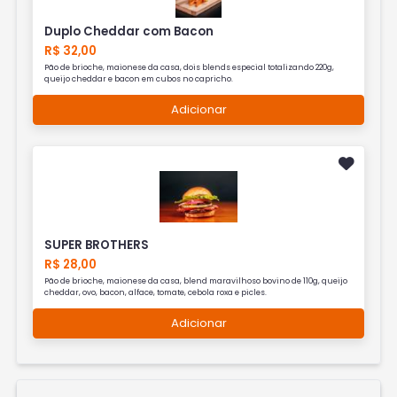
Duplo Cheddar com Bacon
R$ 32,00
Pão de brioche, maionese da casa, dois blends especial totalizando 220g,
queijo cheddar e bacon em cubos no capricho.
Adicionar
SUPER BROTHERS
R$ 28,00
Pão de brioche, maionese da casa, blend maravilhoso bovino de 110g, queijo
cheddar, ovo, bacon, alface, tomate, cebola roxa e picles.
Adicionar