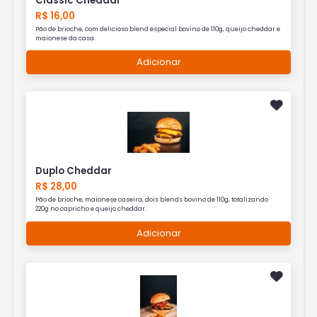
Classic Cheddar
R$ 16,00
Pão de brioche, com delicioso blend especial bovino de 110g, queijo cheddar e
maionese da casa.
Adicionar
Duplo Cheddar
R$ 28,00
Pão de brioche, maionese caseira, dois blends bovino de 110g, totalizando
220g no capricho e queijo cheddar.
Adicionar