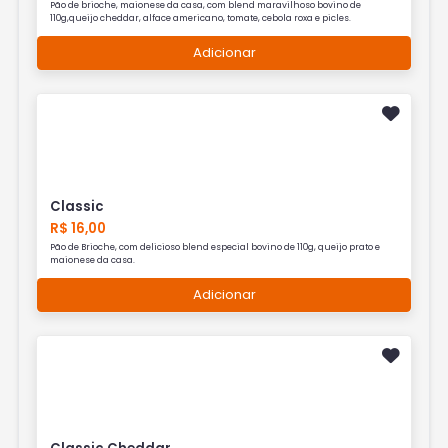
Pão de brioche, maionese da casa, com blend maravilhoso bovino de
110g,queijo cheddar, alface americano, tomate, cebola roxa e picles.
Adicionar
Classic
R$ 16,00
Pão de Brioche, com delicioso blend especial bovino de 110g, queijo prato e
maionese da casa.
Adicionar