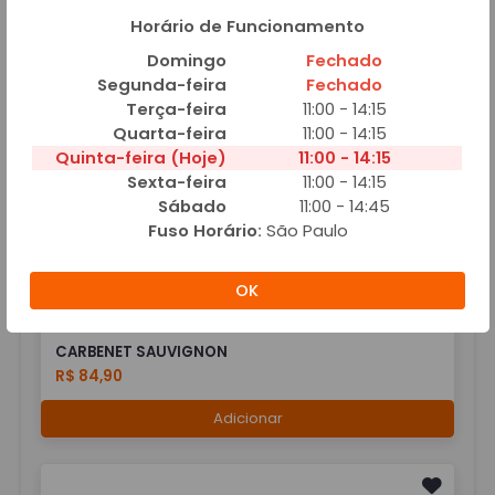
Horário de Funcionamento
Domingo
Fechado
Segunda-feira
Fechado
Terça-feira
11:00 - 14:15
CAMINHO DE CHILE 2021
Quarta-feira
11:00 - 14:15
R$ 109,90
Quinta-feira (Hoje)
11:00 - 14:15
Sexta-feira
11:00 - 14:15
Adicionar
Sábado
11:00 - 14:45
Fuso Horário:
São Paulo
OK
CARBENET SAUVIGNON
R$ 84,90
Adicionar