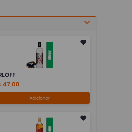
RLOFF
$ 47,00
Adicionar