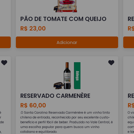
PÃO DE TOMATE COM QUEIJO
R
R$ 23,00
R$
Adicionar
RESERVADO CARMENÈRE
R
R$ 60,00
R
é
.O Santa Carolina Reservado Carménère é um vinho tinto
O v
r
chileno de entrada, reconhecido por seu excelente custo-
chi
 de
benefício e perfil fácil de beber. Produzido no Vale Central, é
equ
uma escolha popular para quem busca um vinho
com
,
cotidiano e equilibrado.
e to