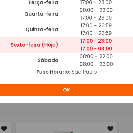
Terça-feira
17:00 - 23:00
Adicionar
00:00 - 22:00
Quarta-feira
17:00 - 23:00
17:00 - 23:59
Quinta-feira
17:00 - 23:59
17:00 - 23:00
Sexta-feira (Hoje)
17:00 - 03:00
08:00 - 22:00
TRIDENT MENTA
T
Sábado
08:00 - 23:00
R$ 4,00
R
Fuso Horário:
São Paulo
Adicionar
OK