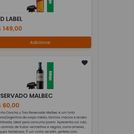
ED LABEL
 149,00
Adicionar
ESERVADO MALBEC
$ 60,00
inho Concha y Toro Reservado Malbec é um tinto
leno/argentino de corpo médio, taninos macios e acidez
ilibrada, ideal para consumo jovem. Apresenta cor rubi,
 aromas de frutas vermelhas e negras, como ameixa,
ques herbáceos. É um vinho versátil, perfeito com