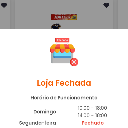
HALLS MORANGO
KI
R$ 3,00
R$
Adicionar
Loja Fechada
Horário de Funcionamento
10:00 - 18:00
TRIDENT HERBAL
T
Domingo
14:00 - 18:00
R$ 4,00
R
Segunda-feira
Fechado