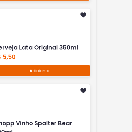
rveja Lata Original 350ml
 5,50
Adicionar
hopp Vinho Spalter Bear
00ml
 12,00
Adicionar