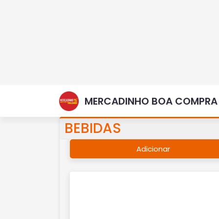
Cerveja Bavaria Lata 350ml
R$ 3,50
Adicionar
Cerveja Garrafa Brahma
600ml
R$ 9,00