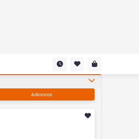
erveja Eisenbahn Lata
50ml
 5,00
Adicionar
rveja Garrafa Original
00ml
 11,50