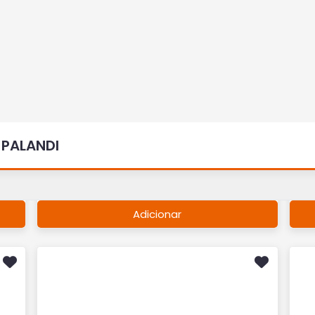
Cerveja Budweiser Lata 269ml
C
3
R$ 3,70
R$
Adicionar
Cerveja Garrafa Heineken
Ce
600ml
6
R$ 13,00
R$