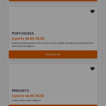
PORTUGUESA
A partir de R$ 45,00
Queijo,calabresa,presunto, milho, ervilha, cebola ,tomate, pimentao, palmito
,ovo cozido e oregano
Adicionar
PRESUNTO
A partir de R$ 36,00
Queijo, presunto e orégano