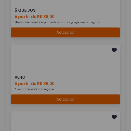
5 QUEIJOS
A partir de R$ 39,00
Mussarela,provolone, parmesão, catupiry, gorgonzola e orégano
Adicionar
ALHO
A partir de R$ 36,00
Queijo,alho torrado e oregano
Adicionar