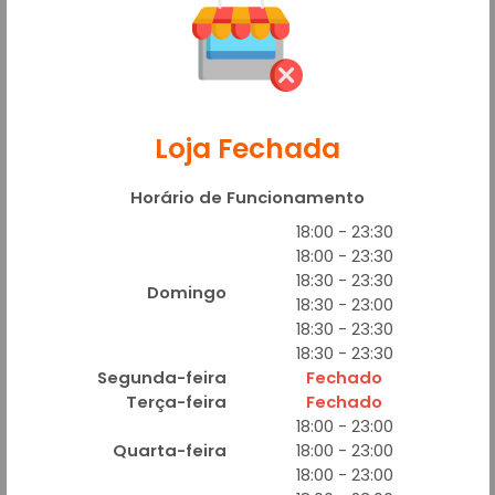
LOMBO CANADENSE
A partir de R$ 42,00
Loja Fechada
Queijo, lombo canadense, tomate cebola e orégano
Adicionar
Horário de Funcionamento
18:00 - 23:30
18:00 - 23:30
18:30 - 23:30
Domingo
18:30 - 23:00
18:30 - 23:30
18:30 - 23:30
MARGARITA
Segunda-feira
Fechado
A partir de R$ 39,00
Terça-feira
Fechado
Queijo, tomate, presunto e oregano
18:00 - 23:00
Adicionar
Quarta-feira
18:00 - 23:00
18:00 - 23:00