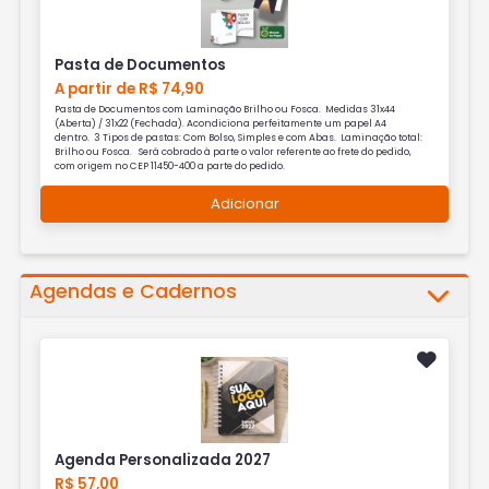
Pasta de Documentos
A partir de R$ 74,90
Pasta de Documentos com Laminação Brilho ou Fosca. Medidas 31x44
(Aberta) / 31x22 (Fechada). Acondiciona perfeitamente um papel A4
dentro. 3 Tipos de pastas: Com Bolso, Simples e com Abas. Laminação total:
Brilho ou Fosca. Será cobrado à parte o valor referente ao frete do pedido,
com origem no CEP 11450-400 a parte do pedido.
Adicionar
Agendas e Cadernos
Agenda Personalizada 2027
R$ 57,00