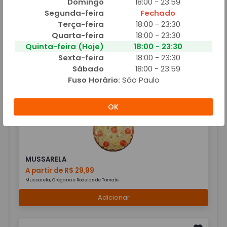
Domingo
18:00 - 23:59
Segunda-feira
Fechado
Terça-feira
18:00 - 23:30
Quarta-feira
18:00 - 23:30
MODA DA CASA
Quinta-feira (Hoje)
18:00 - 23:30
A partir de R$ 39,00
Sexta-feira
18:00 - 23:30
Lombos Canadenses, Ervilhas, Ovos e Cebola
Sábado
18:00 - 23:59
Fuso Horário:
São Paulo
Adicionar
OK
MUSSARELA
A partir de R$ 29,99
Mussarela, Orégano e Rodelas de Tomate
Adicionar