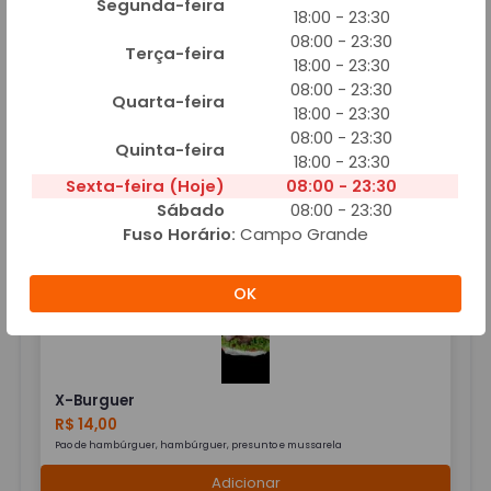
Segunda-feira
18:00 - 23:30
08:00 - 23:30
Terça-feira
18:00 - 23:30
08:00 - 23:30
Quarta-feira
18:00 - 23:30
X-Baguncinha
08:00 - 23:30
Quinta-feira
R$ 23,00
18:00 - 23:30
Pao de hambúrguer, hambúguer, ovo, salsicha, bacon, calabresa, presunto,
Sexta-feira (Hoje)
08:00 - 23:30
mussarela, catupiry, alface e tomate
Sábado
08:00 - 23:30
Adicionar
Fuso Horário:
Campo Grande
OK
X-Burguer
R$ 14,00
Pao de hambúrguer, hambúrguer, presunto e mussarela
Adicionar