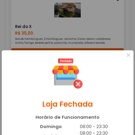
Rei do X
R$ 35,00
Pao de hambúrguer, 2 hambúguer, salsicha, 2 ovos, bacon, calabresa,
milho, frango, batata palha, presunto, mussarela, alface e tomate
Adicionar
×
X-Bacon
Loja Fechada
R$ 19,00
Pao de hambúrguer, hambúguer, presunto, bacon, mussarela, alface e
tomate
Horário de Funcionamento
Adicionar
Domingo
08:00 - 23:30
08:00 - 23:30