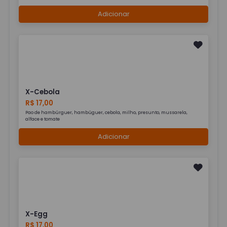
Adicionar
X-Cebola
R$ 17,00
Pao de hambúrguer, hambúguer, cebola, milho, presunto, mussarela,
alface e tomate
Adicionar
X-Egg
R$ 17,00