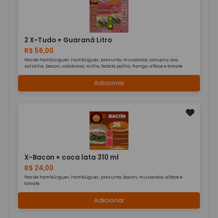
2 X-Tudo + Guaraná Litro
R$ 56,00
Pao de hambúrguer, hambúguer, presunto, mussarela, catupiry, ovo,
salsicha, bacon, calabresa, milho, batata palha, frango, alface e tomate
Adicionar
X-Bacon + coca lata 310 ml
R$ 24,00
Pao de hambúrguer, hambúguer, presunto, bacon, mussarela, alface e
tomate
Adicionar