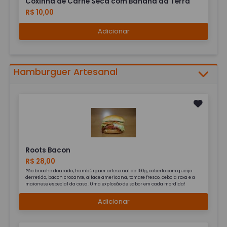
Coxinha de Carne Seca com Banana da Terra
R$ 10,00
Adicionar
Hamburguer Artesanal
Roots Bacon
R$ 28,00
Pão brioche dourado, hambúrguer artesanal de 150g, coberto com queijo
derretido, bacon crocante, alface americana, tomate fresco, cebola roxa e a
maionese especial da casa. Uma explosão de sabor em cada mordida!
Adicionar