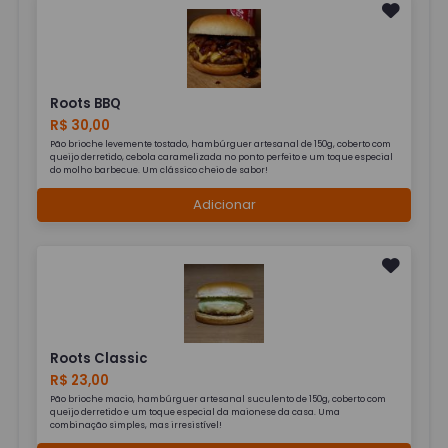
Roots BBQ
R$ 30,00
Pão brioche levemente tostado, hambúrguer artesanal de 150g, coberto com
queijo derretido, cebola caramelizada no ponto perfeito e um toque especial
do molho barbecue. Um clássico cheio de sabor!
Adicionar
Roots Classic
R$ 23,00
Pão brioche macio, hambúrguer artesanal suculento de 150g, coberto com
queijo derretido e um toque especial da maionese da casa. Uma
combinação simples, mas irresistível!