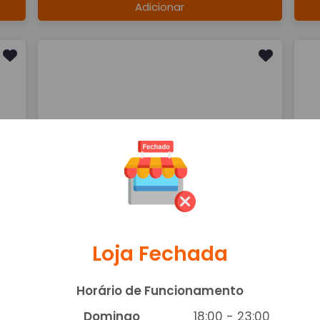
Adicionar
Coca Cola 600ml
C
R$ 9,90
R$
Adicionar
Loja Fechada
Horário de Funcionamento
Coca Cola Lata Zero 350ml
Co
Domingo
18:00 - 23:00