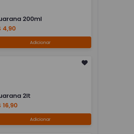
uarana 200ml
 4,90
Adicionar
uarana 2lt
 16,90
Adicionar