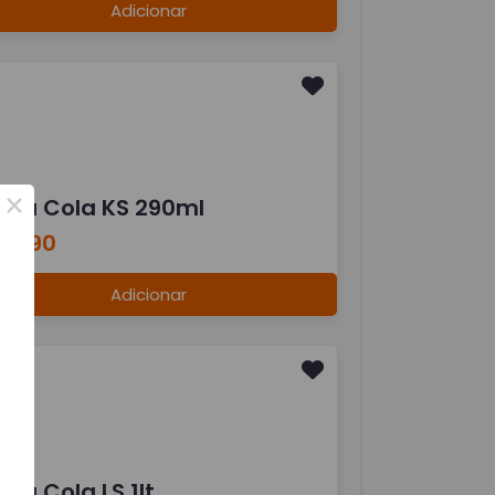
Adicionar
×
oca Cola KS 290ml
 6,90
Adicionar
ca Cola LS 1lt