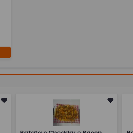
Batata c Cheddar e Bacon
Ba