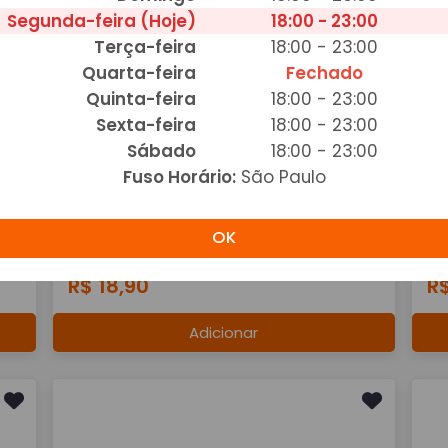
Segunda-feira (Hoje)
18:00 - 23:00
R$ 7,90
R$
Terça-feira
18:00 - 23:00
Quarta-feira
Fechado
Adicionar
Quinta-feira
18:00 - 23:00
Sexta-feira
18:00 - 23:00
Sábado
18:00 - 23:00
Fuso Horário:
São Paulo
OK
Fanta 2lt
F
R$ 18,90
R$
Adicionar