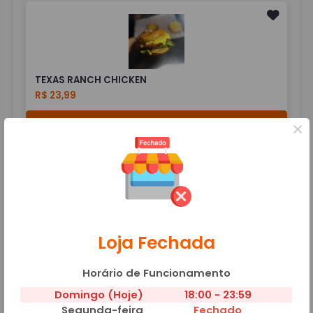
TEXAS RANCH CHICKEN
R$ 23,99
Adicionar
×
COMBO DO TEXBURGERS
Loja Fechada
Horário de Funcionamento
BOX COMBO BIG TEX + COCA-COLA
Domingo (Hoje)
18:00 - 23:59
R$ 94,99
Segunda-feira
Fechado