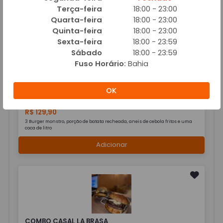
Combo delicioso: 2 Braseiro texas 2 coca cola lata, batata frita, bolinho e aneis
Terça-feira
18:00 - 23:00
de cebolas essa combinação perfeita!
Quarta-feira
18:00 - 23:00
Adicionar
Quinta-feira
18:00 - 23:00
Sexta-feira
18:00 - 23:59
Sábado
18:00 - 23:59
Fuso Horário:
Bahia
OK
BOX SUPER FAMÍLIA + COCA-COLA
R$ 129,90
3 Burger monstro, porção de batata recheada, aneis de cebola fritos e uma
coca de litro
Adicionar
COMBO CASAL LA BRASA