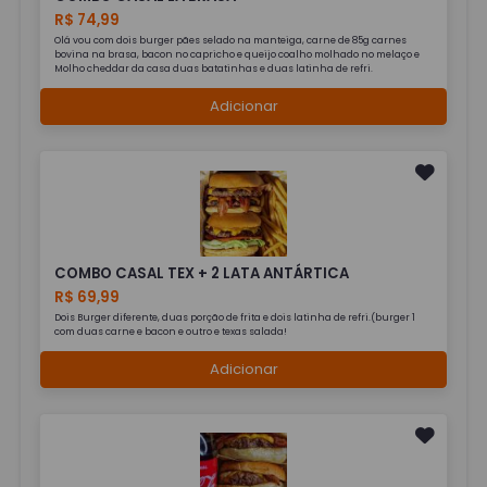
R$ 74,99
Olá vou com dois burger pães selado na manteiga, carne de 85g carnes
bovina na brasa, bacon no capricho e queijo coalho molhado no melaço e
Molho cheddar da casa duas batatinhas e duas latinha de refri.
Adicionar
COMBO CASAL TEX + 2 LATA ANTÁRTICA
R$ 69,99
Dois Burger diferente, duas porção de frita e dois latinha de refri.(burger 1
com duas carne e bacon e outro e texas salada!
Adicionar