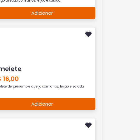
ngo assado com arroz, feijão e salada
Adicionar
melete
 16,00
ete de presunto e queijo com arroz, feijão e salada
Adicionar