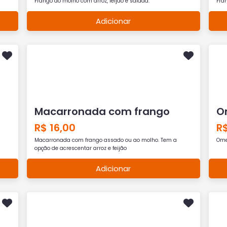
Frango ao molho com arroz, feijão e salada.
Fra
Adicionar
Macarronada com frango
O
R$ 16,00
R$
Macarronada com frango assado ou ao molho. Tem a
Omel
opção de acrescentar arroz e feijão
Adicionar