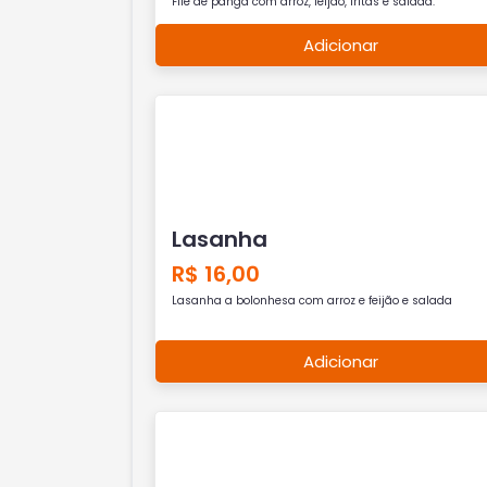
Filé de panga com arroz, feijão, fritas e salada.
Adicionar
Lasanha
R$ 16,00
Lasanha a bolonhesa com arroz e feijão e salada
Adicionar