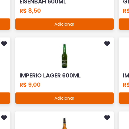
EISENBAH 600ML
G
R$ 8,50
R
Adicionar
IMPERIO LAGER 600ML
I
R$ 9,00
R$
Adicionar